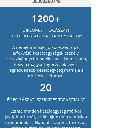
+36308260748
1200+
DIPLOMAT FOGÁSZATI
KEZELŐEGYSÉG MAGYARORSZÁGON
A német minőségű, közép-európai
árfekvésű kezelőegységek csekély
szervizigénnyel rendelkeznek. Nem csoda,
hogy a magyar fogorvosok egyik
legkedveltebb kezelőegység márkája a
66 éves Diplomat.
20
ÉV FOGÁSZATI SZERVIZES TAPASZTALAT
Szinte minden kezelőegység márkát
javítottunk már, és kisujjunkban vannak a
kézidarabok is. Naponta számos fogorvosi