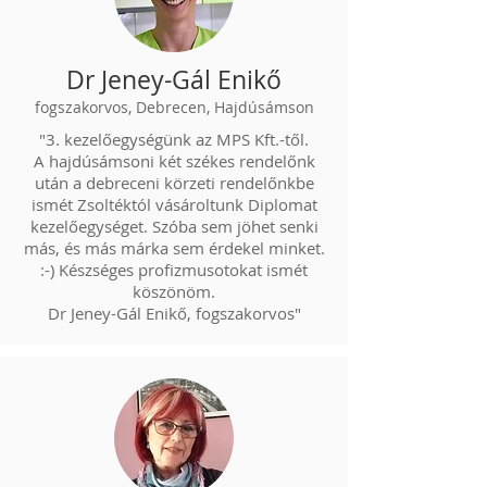
Dr Jeney-Gál Enikő
fogszakorvos, Debrecen, Hajdúsámson
"3. kezelőegységünk az MPS Kft.-től.
A hajdúsámsoni két székes rendelőnk
után a debreceni körzeti rendelőnkbe
ismét Zsoltéktól vásároltunk Diplomat
kezelőegységet. Szóba sem jöhet senki
más, és más márka sem érdekel minket.
:-) Készséges profizmusotokat ismét
köszönöm.
Dr Jeney-Gál Enikő, fogszakorvos"