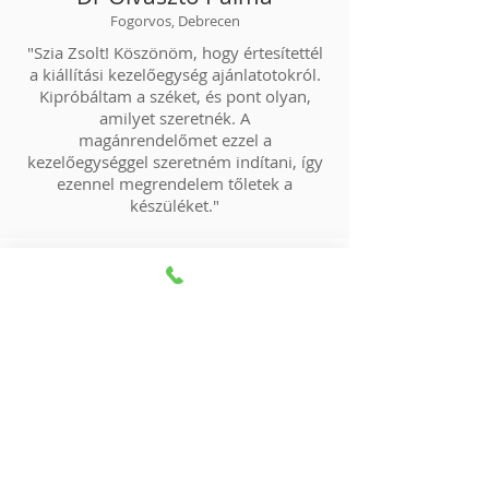
Fogorvos, Debrecen
"Szia Zsolt! Köszönöm, hogy értesítettél
a kiállítási kezelőegység ajánlatotokról.
Kipróbáltam a széket, és pont olyan,
amilyet szeretnék. A
magánrendelőmet ezzel a
kezelőegységgel szeretném indítani, így
ezennel megrendelem tőletek a
készüléket."
Ököritófülpösi Önkormányzat
“Az orvosi rendelőben berendezett fogászat
számára a kezelőegység stabilitása mellett