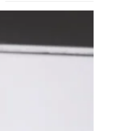
mondattal kezdődik: "Több, mint 60 év
tapasztalattal az orvosi technológia és
fogászati...