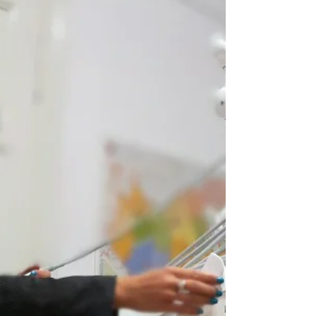
FOGTÖMÉST EGY SZÉP ÉS
MODERN KEZELŐEGYSÉG?
Új kezelőegység heti 3 fogtömésért...?? 5-10
millió forintot zsebből elővenni nem pillanatok
műve, még akkor sem, ha a fogorvosnak...