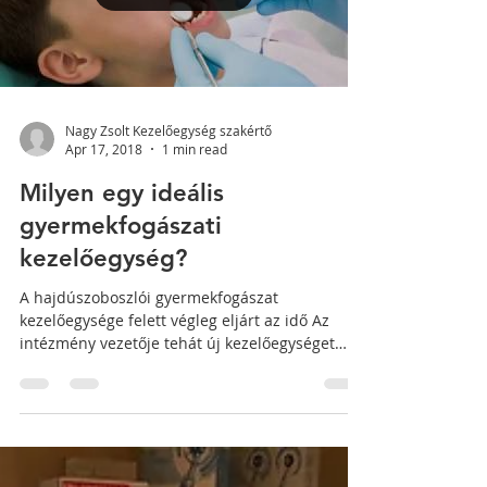
Nagy Zsolt Kezelőegység szakértő
Apr 17, 2018
1 min read
Milyen egy ideális
gyermekfogászati
kezelőegység?
A hajdúszoboszlói gyermekfogászat
kezelőegysége felett végleg eljárt az idő Az
intézmény vezetője tehát új kezelőegységet
keresett. Ekkor...