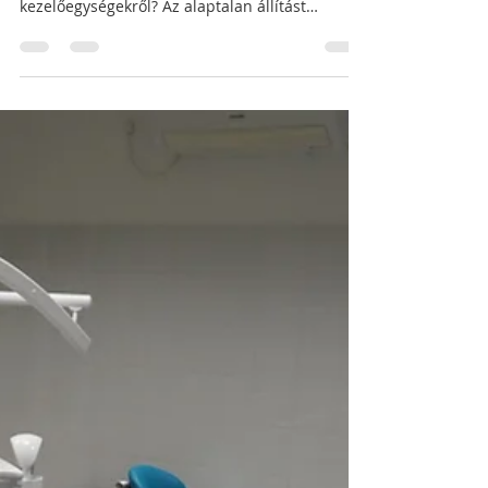
Ezt a 15 éves Diplomat
kezelőegységet sok fogorvos
ma is elfogadná
Ön hallott már egyes kereskedőktől
állítólagosan "karbantartásmentes"
kezelőegységekről? Az alaptalan állítást
mindaddig hangoztatják,...