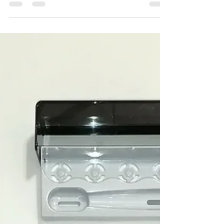
Jan 23, 2018
1 min read
Pályázaton nyert 2 db
kezelőegységet Fogorvosunk
A Sámson Dent Kft. vezetői 2017. februárjában
látogattak el hozzánk szakmai konzultációra.
Doktornő felvázolta az új, két székes fogászat...