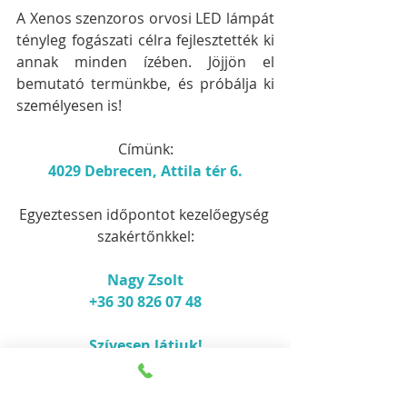
A Xenos szenzoros orvosi LED lámpát 
tényleg fogászati célra fejlesztették ki 
annak minden ízében. Jöjjön el 
bemutató termünkbe, és próbálja ki 
személyesen is!
Címünk:
4029 Debrecen, Attila tér 6.
Egyeztessen időpontot kezelőegység 
szakértőnkkel:
Nagy Zsolt
+36 30 826 07 48
Szívesen látjuk!