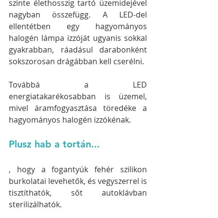
szinte élethosszig tartó üzemidejével 
nagyban összefügg. A LED-del 
ellentétben egy hagyományos 
halogén lámpa izzóját ugyanis sokkal 
gyakrabban, ráadásul darabonként 
sokszorosan drágábban kell cserélni.
Továbbá a LED 
energiatakarékosabban is üzemel, 
mivel áramfogyasztása töredéke a 
hagyományos halogén izzókénak.
Plusz hab a tortán...
, hogy a fogantyúk fehér szilikon 
burkolatai levehetők, és vegyszerrel is 
tisztíthatók, sőt autoklávban 
sterilizálhatók.