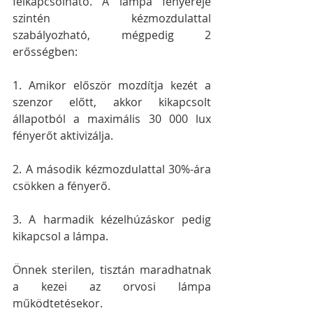
felkapcsolható. A lámpa fényereje 
szintén kézmozdulattal 
szabályozható, mégpedig 2 
erősségben:
1. Amikor először mozdítja kezét a 
szenzor előtt, akkor kikapcsolt 
állapotból a maximális 30 000 lux 
fényerőt aktivizálja.
2. A második kézmozdulattal 30%-ára 
csökken a fényerő.
3. A harmadik kézelhúzáskor pedig 
kikapcsol a lámpa.
Önnek sterilen, tisztán maradhatnak 
a kezei az orvosi lámpa 
működtetésekor.