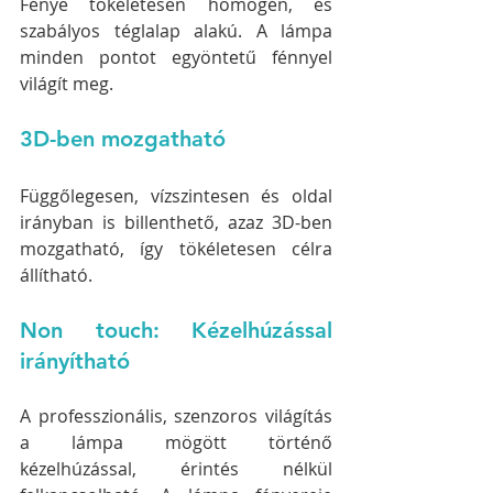
Fénye tökéletesen homogén, és 
szabályos téglalap alakú. A lámpa 
minden pontot egyöntetű fénnyel 
világít meg.
3D-ben mozgatható
Függőlegesen, vízszintesen és oldal 
irányban is billenthető, azaz 3D-ben 
mozgatható, így tökéletesen célra 
állítható.
Non touch: Kézelhúzással 
irányítható
A professzionális, szenzoros világítás 
a lámpa mögött történő 
kézelhúzással, érintés nélkül 