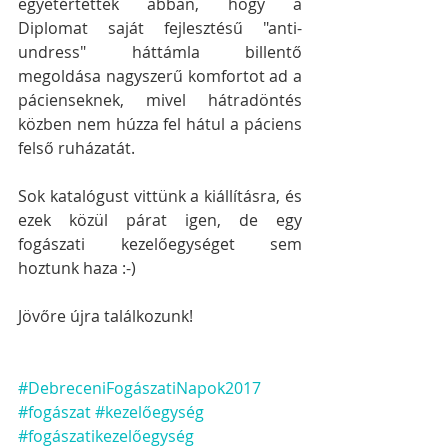
egyetértettek abban, hogy a 
Diplomat saját fejlesztésű "anti-
undress" háttámla billentő 
megoldása nagyszerű komfortot ad a 
pácienseknek, mivel hátradöntés 
közben nem húzza fel hátul a páciens 
felső ruházatát.
Sok katalógust vittünk a kiállításra, és 
ezek közül párat igen, de egy 
fogászati kezelőegységet sem 
hoztunk haza :-)
Jövőre újra találkozunk!
#DebreceniFogászatiNapok2017
#fogászat
#kezelőegység
#fogászatikezelőegység