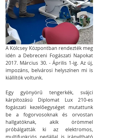
A Kölcsey Központban rendezték meg 
idén a Debreceni Fogászati Napokat 
2017. Március 30. - Április 1-ig. Az új, 
impozáns, belvárosi helyszínen mi is 
kiállítók voltunk.
Egy gyönyörű tengerkék, svájci 
kárpitozású Diplomat Lux 210-es 
fogászati kezelőegységet mutattunk 
be a fogorvosoknak és orvostan 
hallgatóknak, akik örömmel 
próbálgatták ki az elektromos, 
multifunkciós pedállal is irányítható 